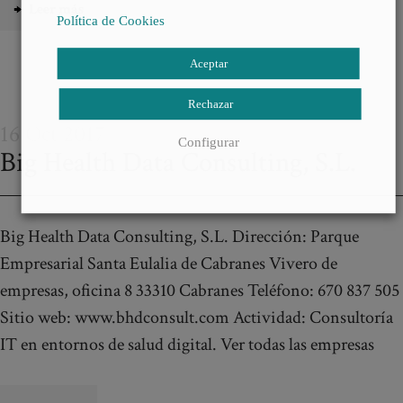
Leer más
Política de Cookies
Aceptar
Rechazar
16 Oct 2017
Configurar
Big Health Data Consulting, S.L.
Big Health Data Consulting, S.L. Dirección: Parque
Empresarial Santa Eulalia de Cabranes Vivero de
empresas, oficina 8 33310 Cabranes Teléfono: 670 837 505
Sitio web: www.bhdconsult.com Actividad: Consultoría
IT en entornos de salud digital. Ver todas las empresas