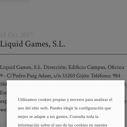
18 Oct 2017
Liquid Games, S.L.
Liquid Games, S.L. Dirección: Edificio Campus, Oficina
9 - C/Pedro Puig Adam, s/n 33203 Gijón Teléfono: 984
184 512 Sitio web: http://www.liquidgames.es/ Actividad:
Estudio de videojuegos centrados en la creación y
Utilizamos cookies propias y terceros para analizar el
explotación de juegos casuales para dispositivos móviles y
uso del sitio web. Puedes elegir la configuración que
web. Ver todas las empresas
mejor se adapte a tus gustos. Consulta toda la
información sobre el uso de las cookies en nuestra