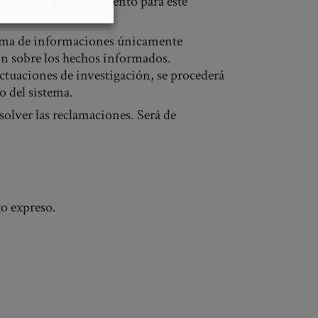
retire su consentimiento para este
stema de informaciones únicamente
ón sobre los hechos informados.
ctuaciones de investigación, se procederá
o del sistema.
solver las reclamaciones. Será de
to expreso.