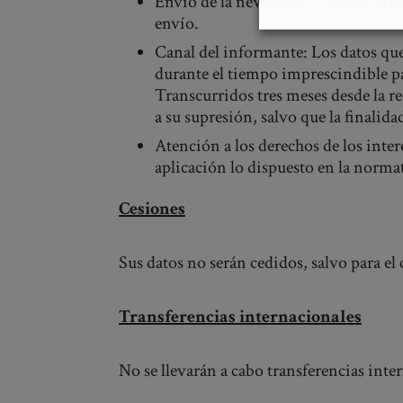
Envío de la newsletter: Conservarem
envío.
Canal del informante: Los datos qu
durante el tiempo imprescindible pa
Transcurridos tres meses desde la r
a su supresión, salvo que la finalid
Atención a los derechos de los inter
aplicación lo dispuesto en la norm
Cesiones
Sus datos no serán cedidos, salvo para e
Transferencias internacionales
No se llevarán a cabo transferencias inte