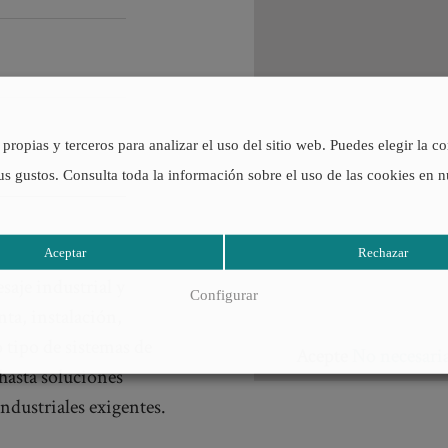
propias y terceros para analizar el uso del sitio web. Puedes elegir la c
us gustos. Consulta toda la información sobre el uso de las cookies en 
a empresa con más de 30
Aceptar
Rechazar
esaje industrial y
Configurar
nta, instalación,
 tipo de sistemas de
Acepte
No necesari
hasta soluciones
ndustriales exigentes.