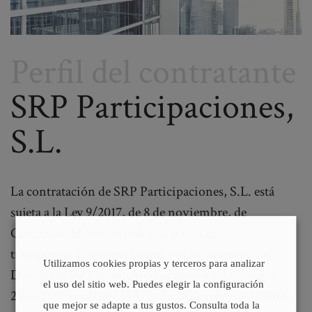
Perfil del contratante
SRP Participaciones,
S.L.
La contratación de SRP Participaciones, S.L. está
sujeta a la Ley 9/2017, de 8 de noviembre, de
Contratos del Sector Público, por la que se
transponen al ordenamiento jurídico español las
Utilizamos cookies propias y terceros para analizar
Directivas del Parlamento Europeo y del Consejo
el uso del sitio web. Puedes elegir la configuración
2014/23/UE y 2014/24/UE, de 26 de febrero de 2014.
que mejor se adapte a tus gustos. Consulta toda la