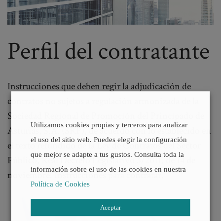
Perfil del contratante
Instrucciones que deben regir la adjudicación de
contratos no sujetos a regulación armonizada de la
Sociedad Regional de Promoción del Principado de
Utilizamos cookies propias y terceros para analizar
Asturias, S.A. (SRP), de acuerdo con lo establecido en
el uso del sitio web. Puedes elegir la configuración
el texto refundido de la Ley de Contratos del Sector
que mejor se adapte a tus gustos. Consulta toda la
Público, Real Decreto Legislativo 3/2011, de 14 de
información sobre el uso de las cookies en nuestra
noviembre. Instrucciones para contratar.
Política de Cookies
Aceptar