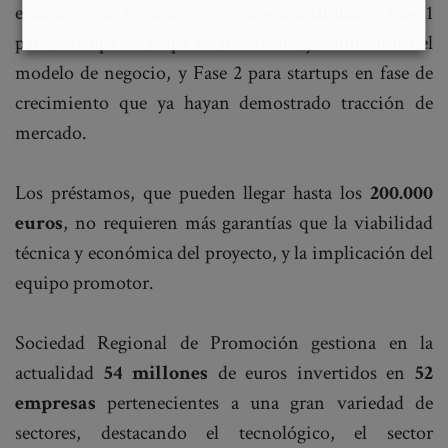
establecer en Asturias, en sus dos modalidades: Fase 1
para startups en etapa de desarrollo y validación del
modelo de negocio, y Fase 2 para startups en fase de
crecimiento que ya hayan demostrado tracción de
mercado.
Los préstamos, que pueden llegar hasta los
200.000
euros
, no requieren más garantías que la viabilidad
técnica y económica del proyecto, y la implicación del
equipo promotor.
Sociedad Regional de Promoción gestiona en la
actualidad
54 millones
de euros invertidos en
52
empresas
pertenecientes a una gran variedad de
sectores, destacando el tecnológico, el sector