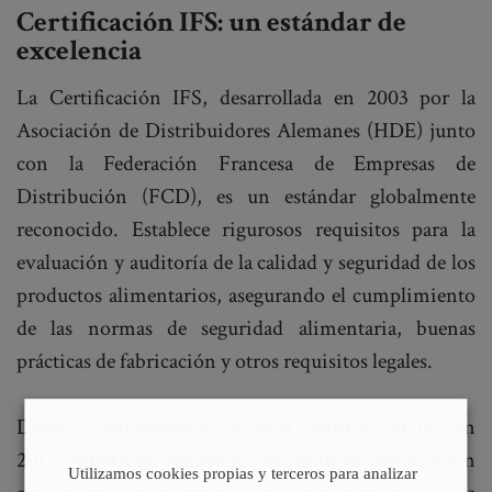
Certificación IFS: un estándar de
excelencia
La Certificación IFS, desarrollada en 2003 por la
Asociación de Distribuidores Alemanes (HDE) junto
con la Federación Francesa de Empresas de
Distribución (FCD), es un estándar globalmente
reconocido. Establece rigurosos requisitos para la
evaluación y auditoría de la calidad y seguridad de los
productos alimentarios, asegurando el cumplimiento
de las normas de seguridad alimentaria, buenas
prácticas de fabricación y otros requisitos legales.
Desde la implementación de la certificación IFS en
2017,
Adpan
ha renovado con éxito su certificación
Utilizamos cookies propias y terceros para analizar