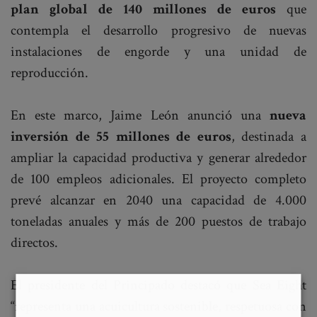
plan global de 140 millones de euros
que
contempla el desarrollo progresivo de nuevas
instalaciones de engorde y una unidad de
reproducción.
En este marco, Jaime León anunció una
nueva
inversión de 55 millones de euros
, destinada a
ampliar la capacidad productiva y generar alrededor
de 100 empleos adicionales. El proyecto completo
prevé alcanzar en 2040 una capacidad de 4.000
toneladas anuales y más de 200 puestos de trabajo
directos.
El presidente del Principado destacó que Sea Eight
“representa una acuicultura sostenible, respetuosa con