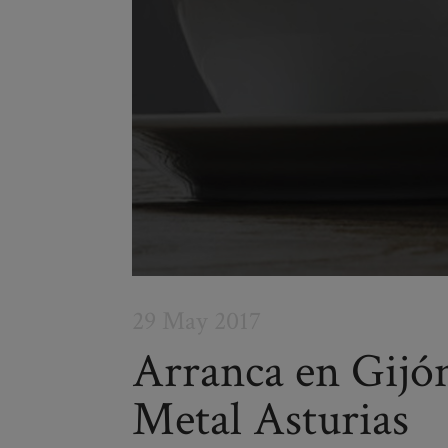
29 May 2017
Arranca en Gijón
Metal Asturias
Post