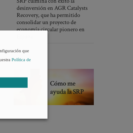
SRP culmina con éxito la
desinversión en AGR Catalysts
Recovery, que ha permitido
consolidar un proyecto de
economía circular pionero en
España
onfiguración que
nuestra
Política de