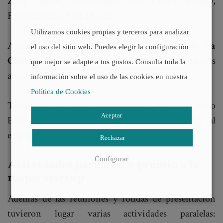
Zubi Capital, Archipélago Next, Capital Energy,
Fagor Ederlan, Ship2B, etc.
Utilizamos cookies propias y terceros para analizar
Además, participaron inversores privados de
La
el uso del sitio web. Puedes elegir la configuración
Cuarta Financiación
y asociaciones de business
que mejor se adapte a tus gustos. Consulta toda la
angels como Padeinvest y BigBan.
información sobre el uso de las cookies en nuestra
Política de Cookies
También contamos con entidades públicas como
Aceptar
ENISA (referente en España de financiación al
emprendimiento innovador), CDTI o SEPIDES.
Rechazar
Configurar
Actividades paralelas y premio a la
mejor startup
Además de las reuniones y rondas de presentación
tuvieron lugar varias actividades paralelas: