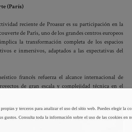
te (París)
tividad reciente de Proasur es su participación en la
écouverte de París, uno de los grandes centros europeos
 implica la transformación completa de los espacios
tivos e inmersivos, adaptados a las expectativas del
ístico francés refuerza el alcance internacional de
royectos de gran escala y complejidad técnica en el
l.
propias y terceros para analizar el uso del sitio web. Puedes elegir la c
us gustos. Consulta toda la información sobre el uso de las cookies en 