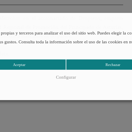
 Metrohm en el accionariado de Dropsens, empresa
ad Regional de Promoción del Principado de Asturias,
propias y terceros para analizar el uso del sitio web. Puedes elegir la c
uímicos a mercados de 80 países.
us gustos. Consulta toda la información sobre el uso de las cookies en 
leta.
Aceptar
Rechazar
Configurar