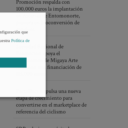
Promoción respalda con
100.000 euros la implantación
en Asturias de Entomonorte,
pionera en bioconversión de
residuos
onfiguración que
nuestra
Política de
Sociedad Regional de
Promoción apoya el
crecimiento de Migaya Arte
Sano con una financiación de
115.000 euros
PortalBici impulsa una nueva
etapa de crecimiento para
convertirse en el marketplace de
referencia del ciclismo