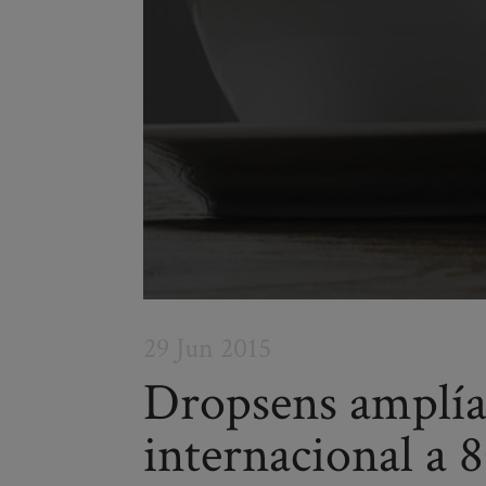
29 Jun 2015
Dropsens amplía
internacional a 
Post