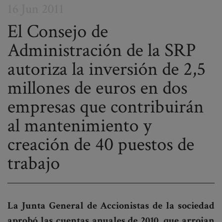
16 Jun 2011
El Consejo de
Administración de la SRP
Post
autoriza la inversión de 2,5
navigation
millones de euros en dos
empresas que contribuirán
al mantenimiento y
creación de 40 puestos de
trabajo
La Junta General de Accionistas de la sociedad
aprobó las cuentas anuales de 2010, que arrojan