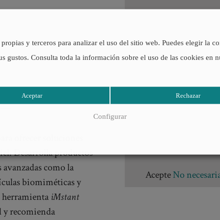
propias y terceros para analizar el uso del sitio web. Puedes elegir la c
us gustos. Consulta toda la información sobre el uso de las cookies en 
Aceptar
Rechazar
Configurar
ara ofrecer soluciones
piel. Desarrolla productos
as avanzadas como la
Acepte
No necesari
ículas biomiméticas y
u herramienta
iMstant
ad y recomienda