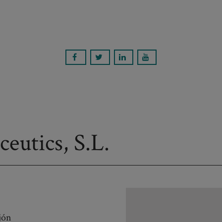
eutics, S.L.
jón