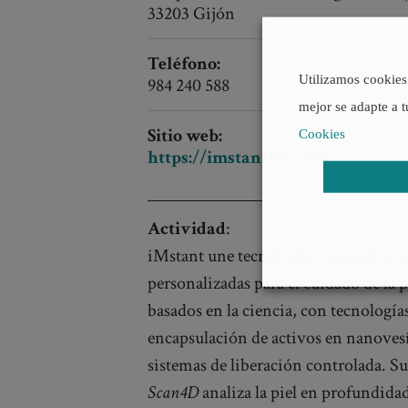
33203 Gijón
Teléfono:
Utilizamos cookies 
984 240 588
mejor se adapte a t
Sitio web:
Cookies
https://imstantlab.com/
Actividad
:
iMstant une tecnología y cosmética p
personalizadas para el cuidado de la 
basados en la ciencia, con tecnologí
encapsulación de activos en nanoves
sistemas de liberación controlada. S
Scan4D
analiza la piel en profundid