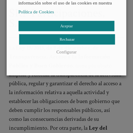
Transparencia
información sobre el uso de las cookies en nuestra
SRP Participaciones,
Política de Cookies
S.L.
Aceptar
Rechazar
La
Ley 19/2013, de 9 de diciembre, de
Configurar
Transparencia, Acceso a la Información
Pública y Buen Gobierno
, tiene por objeto
ampliar y reforzar la transparencia de la actividad
pública, regular y garantizar el derecho al acceso a
la información relativa a aquella actividad y
establecer las obligaciones de buen gobierno que
deben cumplir los responsables públicos, así
como las consecuencias derivadas de su
incumplimiento. Por otra parte, la
Ley del