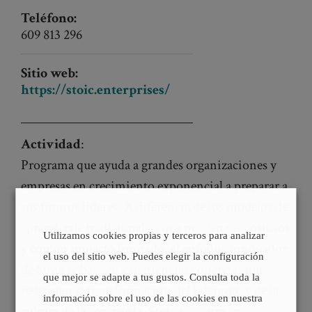
Teléfono:
609 813 296
Sitio web:
https://stoic.enterprises/
Actividad
:
Programa que ayuda a grandes organizaciones y
empresas en crecimiento exponencial a preparar a
sus futuros líderes. A diferencia de los modelos de
aprendizaje tradicionales, que pueden ser costosos
Utilizamos cookies propias y terceros para analizar
y con un impacto limitado, el enfoque innovador
el uso del sitio web. Puedes elegir la configuración
de Stoic se basa en experiencias concretas que
que mejor se adapte a tus gustos. Consulta toda la
redefinen la transformación del liderazgo y de la
información sobre el uso de las cookies en nuestra
cultura de la compañía. Stoic se centra en