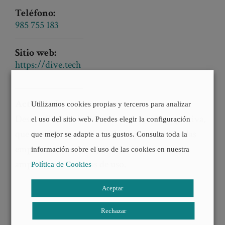
Teléfono:
985 755 183
Sitio web:
https://dive.tech
Actividad
:
Utilizamos cookies propias y terceros para analizar
Desarrollo de soluciones basadas en IA cognitiva,
el uso del sitio web. Puedes elegir la configuración
que recopilan y analizan datos para ayudar a las
que mejor se adapte a tus gustos. Consulta toda la
empresas a tomar mejores decisiones en una
información sobre el uso de las cookies en nuestra
amplia gama de casos de uso.
Política de Cookies
Aceptar
Rechazar