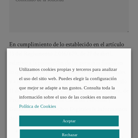
En cumplimiento de lo establecido en el artículo
13 del Reglamento 2.016/679, de 27 de abril,
relativo a la protección de las personas físicas en
Utilizamos cookies propias y terceros para analizar
lo que respecta al tratamiento de datos personales
el uso del sitio web. Puedes elegir la configuración
y a la libre circulación de estos datos y del artículo
que mejor se adapte a tus gustos. Consulta toda la
11 de la Ley Orgánica 3/2018, de 5 de diciembre, de
información sobre el uso de las cookies en nuestra
Protección de Datos de Carácter Personal y
Política de Cookies
Garantía de los Derechos Digitales le informamos
de los siguientes extremos:
Aceptar
Responsable.
Sociedad Regional de
Rechazar