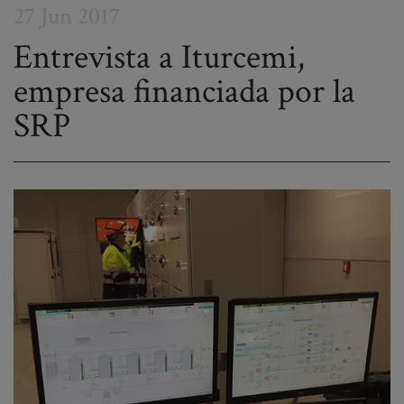
27 Jun 2017
Entrevista a Iturcemi,
empresa financiada por la
Post
SRP
navigation