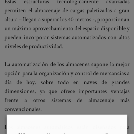
Estas estructuras tecnológicamente avanzadas
permiten el almacenaje de cargas paletizadas a gran
altura – llegan a superar los 40 metros -, proporcionan
un máximo aprovechamiento del espacio disponible y
pueden incorporar sistemas automatizados con altos
niveles de productividad.
La automatización de los almacenes supone la mejor
opción para la organización y control de mercancías a
día de hoy, sobre todo en naves de grandes
dimensiones, ya que ofrece importantes ventajas
frente a otros sistemas de almacenaje más
convencionales.
Los almacenes automáticos están diseñados para