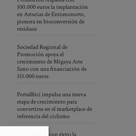
100.000 euros la implantación
en Asturias de Entomonorte,
pionera en bioconversión de
residuos
Sociedad Regional de
Promoción apoya el
crecimiento de Migaya Arte
Sano con una financiación de
115.000 euros
PortalBici impulsa una nueva
etapa de crecimiento para
convertirse en el marketplace de
referencia del ciclismo
SRP culmina con éxito la