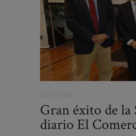
02 Oct 2017
Gran éxito de la
diario El Comer
Post
navigation