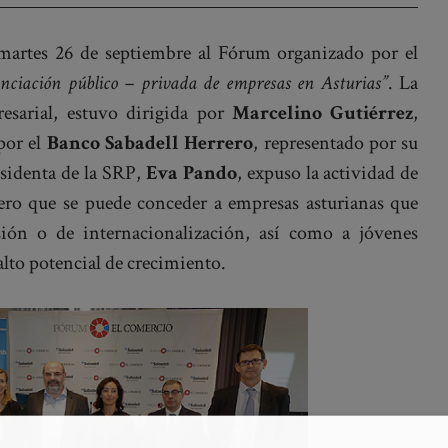
 martes 26 de septiembre al Fórum organizado por el
nciación público – privada de empresas en Asturias”
. La
esarial, estuvo dirigida por
Marcelino Gutiérrez
,
por el
Banco Sabadell Herrero
, representado por su
esidenta de la SRP,
Eva Pando
, expuso la actividad de
iero que se puede conceder a empresas asturianas que
ión o de internacionalización, así como a jóvenes
lto potencial de crecimiento.