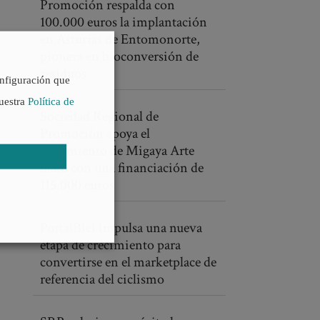
Promoción respalda con
100.000 euros la implantación
en Asturias de Entomonorte,
pionera en bioconversión de
residuos
onfiguración que
nuestra
Política de
Sociedad Regional de
Promoción apoya el
crecimiento de Migaya Arte
Sano con una financiación de
115.000 euros
PortalBici impulsa una nueva
etapa de crecimiento para
convertirse en el marketplace de
referencia del ciclismo