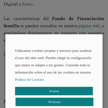
Digital) y
Zesto
.
Las características del
Fondo de Financiación
Semilla
se pueden consultar en nuestra
página web
, o
poniéndose directamente en contacto con nosotros
en el teléfono 985 98 00 96 y en el email
srp@srp.es
Utilizamos cookies propias y terceros para analizar
Descargar el artículo en pdf
el uso del sitio web. Puedes elegir la configuración
que mejor se adapte a tus gustos. Consulta toda la
información sobre el uso de las cookies en nuestra
Política de Cookies
Aceptar
Más noticias
Rechazar