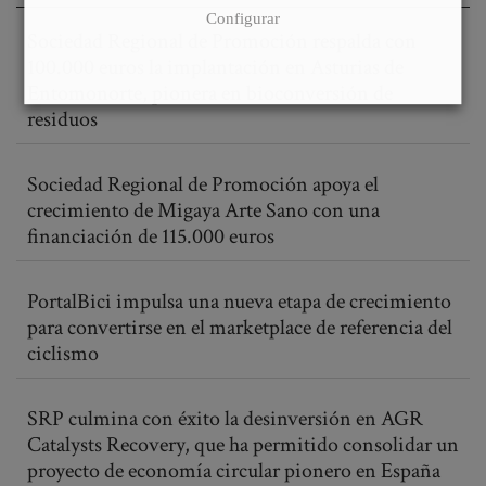
Configurar
Sociedad Regional de Promoción respalda con
100.000 euros la implantación en Asturias de
Entomonorte, pionera en bioconversión de
residuos
Sociedad Regional de Promoción apoya el
crecimiento de Migaya Arte Sano con una
financiación de 115.000 euros
PortalBici impulsa una nueva etapa de crecimiento
para convertirse en el marketplace de referencia del
ciclismo
SRP culmina con éxito la desinversión en AGR
Catalysts Recovery, que ha permitido consolidar un
proyecto de economía circular pionero en España