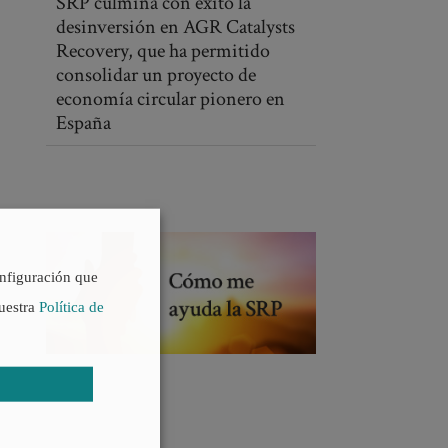
SRP culmina con éxito la
desinversión en AGR Catalysts
Recovery, que ha permitido
consolidar un proyecto de
economía circular pionero en
España
onfiguración que
nuestra
Política de