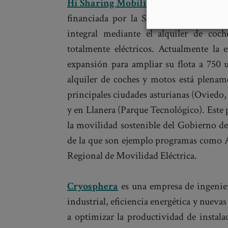
Hi Sharing Mobility
, una iniciativa i
financiada por la SRP para completar 
integral mediante el alquiler de coche
totalmente eléctricos. Actualmente la
expansión para ampliar su flota a 750 
alquiler de coches y motos está plename
principales ciudades asturianas (Oviedo,
y en Llanera (Parque Tecnológico). Este 
la movilidad sostenible del Gobierno de
de la que son ejemplo programas como 
Regional de Movilidad Eléctrica.
Cryosphera
es una empresa de ingenierí
industrial, eficiencia energética y nueva
a optimizar la productividad de instala