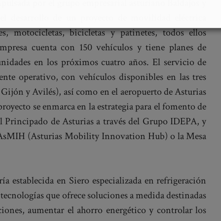
mpulsada por el grupo empresarial asturiano Baldajos y
el desarrollo de un proyecto de movilidad eléctrica
s, motocicletas, bicicletas y patinetes, todos ellos
 empresa cuenta con 150 vehículos y tiene planes de
unidades en los próximos cuatro años. El servicio de
nte operativo, con vehículos disponibles en las tres
 Gijón y Avilés), así como en el aeropuerto de Asturias
proyecto se enmarca en la estrategia para el fomento de
l Principado de Asturias a través del Grupo IDEPA, y
AsMIH (Asturias Mobility Innovation Hub) o la Mesa
a establecida en Siero especializada en refrigeración
s tecnologías que ofrece soluciones a medida destinadas
ciones, aumentar el ahorro energético y controlar los