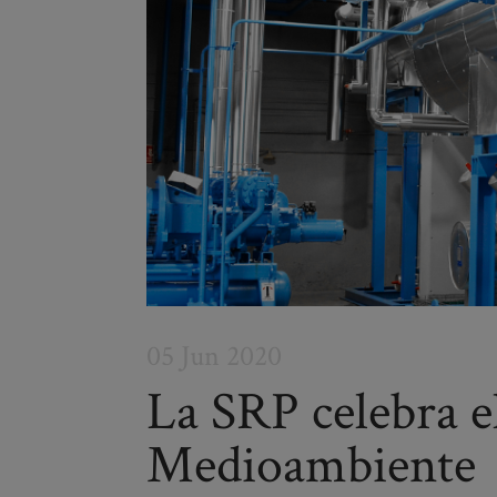
05 Jun 2020
La SRP celebra e
Medioambiente
Post