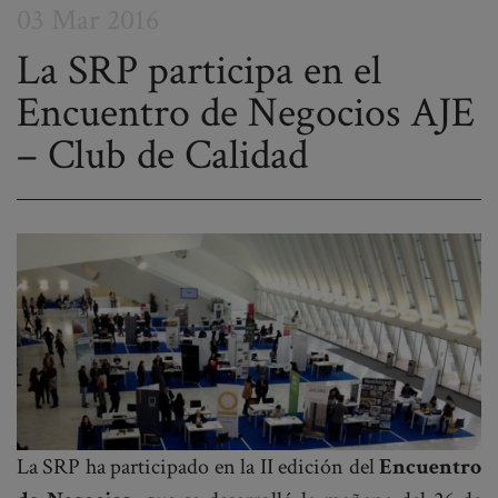
03 Mar 2016
La SRP participa en el
Encuentro de Negocios AJE
Post
– Club de Calidad
navigation
La SRP ha participado en la II edición del
Encuentro