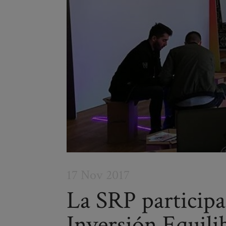
17 Nov 2017
La SRP participa
Inversión Equili