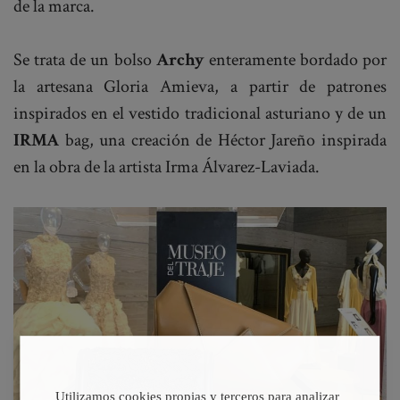
de la marca.
Se trata de un bolso
Archy
enteramente bordado por
la artesana Gloria Amieva, a partir de patrones
inspirados en el vestido tradicional asturiano y de un
IRMA
bag, una creación de Héctor Jareño inspirada
en la obra de la artista Irma Álvarez-Laviada.
Utilizamos cookies propias y terceros para analizar