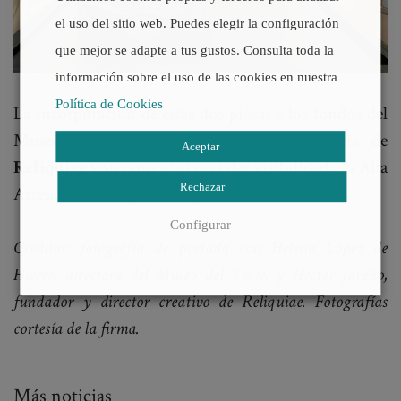
el uso del sitio web. Puedes elegir la configuración
que mejor se adapte a tus gustos. Consulta toda la
información sobre el uso de las cookies en nuestra
Política de Cookies
La incorporación de estas dos piezas a los fondos del
Museo del Traje reconoce la transcendencia de
Aceptar
Reliquiae
y su capacidad para dar visibilidad a la Alta
Rechazar
Artesanía marroquinera española.
Configurar
Créditos: fotografía de portada con Helena López de
Hierro, directora del Museo del Traje, y Héctor Jareño,
fundador y director creativo de Reliquiae. Fotografías
cortesía de la firma.
Más noticias