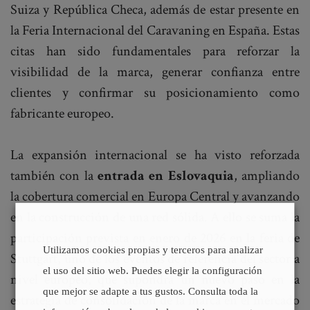
Suiza y República Checa, además de estar presente en
la Feria Internacional del Caravaning en España. Estas
citas han sido fundamentales para reforzar la
visibilidad de la marca, generar confianza entre
clientes y confirmar su posicionamiento como
fabricante europeo.
La expansión internacional se ha visto reforzada
también con la
entrada en Eslovaquia
, ampliando
la cobertura comercial en Europa Central y avanzando
en la construcción de una red sólida. A ello se suma la
participación prevista en enero de 2026 en la feria de
Utilizamos cookies propias y terceros para analizar
Stuttgart, uno de los eventos de referencia del sector a
el uso del sitio web. Puedes elegir la configuración
nivel europeo, que supondrá un nuevo paso en la
que mejor se adapte a tus gustos. Consulta toda la
estrategia de consolidación de la marca en el mercado