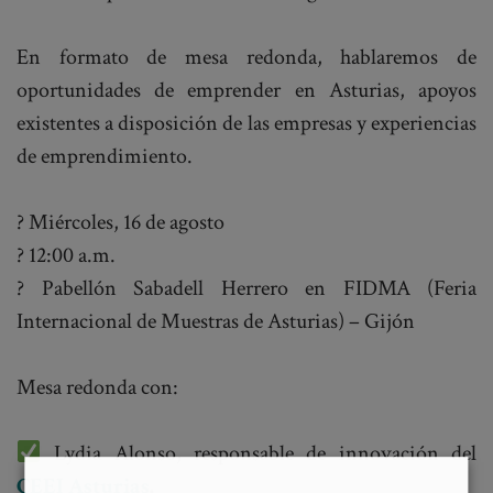
En formato de mesa redonda, hablaremos de
oportunidades de emprender en Asturias, apoyos
existentes a disposición de las empresas y experiencias
de emprendimiento.
? Miércoles, 16 de agosto
? 12:00 a.m.
? Pabellón Sabadell Herrero en FIDMA (Feria
Internacional de Muestras de Asturias) – Gijón
Mesa redonda con:
Lydia Alonso, responsable de innovación del
CEEI Asturias
.