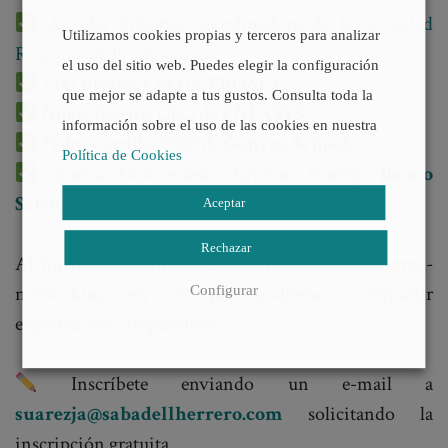
Ángeles Silverio, coordinadora de la
Sociedad
Utilizamos cookies propias y terceros para analizar
Regional de Promoción
.
el uso del sitio web. Puedes elegir la configuración
Viki Blanco, CEO de
PROAGE.
que mejor se adapte a tus gustos. Consulta toda la
Nuno Taveira
,
CEO de
ENFASYS
.
información sobre el uso de las cookies en nuestra
Pedro Carrillo
,
CEO de
Genyus School
.
Política de Cookies
Joseba Goicoechea
,
Advisor Startup
Banco
Sabadell
.
Aceptar
Rechazar
Al finalizar la jornada, disfrutaremos de un vermú-
networking en el que podremos compartir
Configurar
experiencias e inquietudes.
Inscríbete enviando un e-mail a
suarezja@sabadellherrero.com
solicitando la
inscripción gratuita.