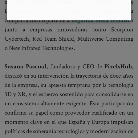
estratégico orientado a fortalecer la colaboración entre
la empresa tractora y su red de proveedores. La
compañía formó parte de la
segunda mesa temática
junto a empresas innovadoras como Scorpion
Cybertech, Red Team Shield, Multiverse Computing
o New Infrared Technologies.
Susana Pascual
, fundadora y CEO de
PixelsHub
,
destacó en su intervención la trayectoria de doce años
de la empresa, su apuesta temprana por la tecnología
3D y XR, y el esfuerzo sostenido para consolidarse en
un ecosistema altamente exigente. Esta participación
confirma su papel como proveedor cualificado en un
momento clave en el que España y Europa impulsan
políticas de soberanía tecnológica y modernización de