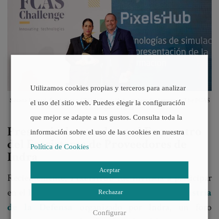
Utilizamos cookies propias y terceros para analizar
Susana Paccual, fundadora y CEO de PixelsHub, recibiendo el premio «The FCAS
el uso del sitio web. Puedes elegir la configuración
Challenge» de Indra
que mejor se adapte a tus gustos. Consulta toda la
Presencia destacada en el Encuentro
información sobre el uso de las cookies en nuestra
del Ecosistema de Proveedores de
Política de Cookies
Indra
Aceptar
Recientemente,
PixelsHub
fue invitada a participar
en el
II Encuentro del Ecosistema de la Industria
Rechazar
de la Defensa
organizado por Indra, un foro
Configurar