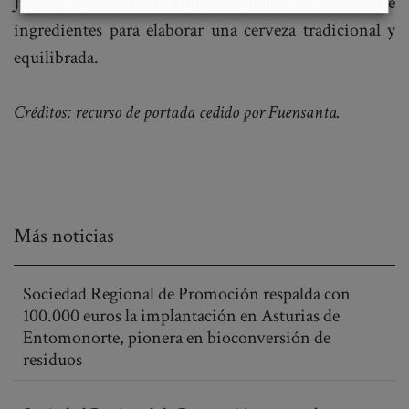
Juntos, seleccionaron cuidadosamente los procesos e
ingredientes para elaborar una cerveza tradicional y
equilibrada. ​
Créditos: recurso de portada cedido por Fuensanta.
Más noticias
Sociedad Regional de Promoción respalda con
100.000 euros la implantación en Asturias de
Entomonorte, pionera en bioconversión de
residuos