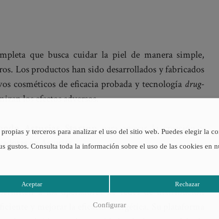
pleta que busca cuidar la piel de manera simple,
eros. Los productos han sido desarrollados y fabricados
ivos cosméticos de eficacia probada y tecnología
drug-
mizan los efectos adversos.
ondo Asturias Startup
para apoyar la creación y
propias y terceros para analizar el uso del sitio web. Puedes elegir la c
adoras en Asturias.
us gustos. Consulta toda la información sobre el uso de las cookies en 
Aceptar
Rechazar
permiten a los operadores de redes de distribución
ficiente y mejorar la eficacia energética. Su plataforma
Configurar