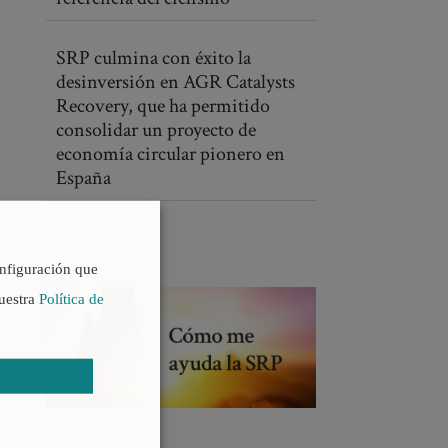
SRP culmina con éxito la
desinversión en AGR Catalysts
Recovery, que ha permitido
consolidar un proyecto de
economía circular pionero en
España
onfiguración que
nuestra
Política de