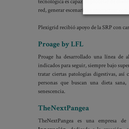
tecnológica es capaz de procesar de mane
red, generar escenarios e interactuar con 
Plexigrid recibió apoyo de la SRP con ca
Proage by LFL
Proage ha desarrollado una línea de a
indicados para seguir, siempre bajo super
tratar ciertas patologías digestivas, a
personas que buscan una dieta sana, 
senescencia.
TheNextPangea
TheNextPangea es una empresa de b