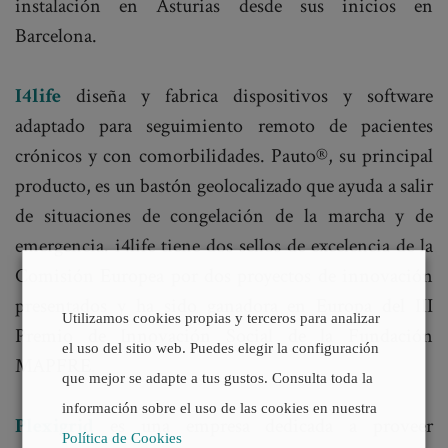
instalación en Asturias desde sus inicios en
Barcelona.
I4life
diseña y fabrica dispositivos y software
adaptado para seguimiento remoto de pacientes
crónicos y con comorbilidades. Pauto®, su principal
producto, es un bastón geolocalizado que ayuda a salir
de situaciones de congelación de la marcha y de
emergencia. i4life tiene dos sellos de excelencia de la
Comisión Europea por dos proyectos de innovación
presentados y ha sido ganadora en Europa del III
Utilizamos cookies propias y terceros para analizar
Premio de Innovación Social de la Fundación
el uso del sitio web. Puedes elegir la configuración
MAPFRE.
que mejor se adapte a tus gustos. Consulta toda la
información sobre el uso de las cookies en nuestra
Plexigrid
es una empresa dedicada a proveer
Política de Cookies