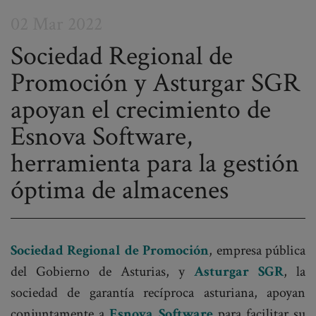
02 Mar 2022
Sociedad Regional de
Promoción y Asturgar SGR
Post
apoyan el crecimiento de
navigation
Esnova Software,
herramienta para la gestión
óptima de almacenes
Sociedad Regional de Promoción
, empresa pública
del Gobierno de Asturias, y
Asturgar SGR
, la
sociedad de garantía recíproca asturiana, apoyan
conjuntamente a
Esnova Software
para facilitar su