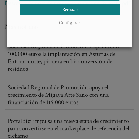
Descargar la nota de prensa completa en formato pdf.
Rechazar
Configurar
Más noticias
Sociedad Regional de Promoción respalda con
100.000 euros la implantación en Asturias de
Entomonorte, pionera en bioconversión de
residuos
Sociedad Regional de Promoción apoya el
crecimiento de Migaya Arte Sano con una
financiación de 115.000 euros
PortalBici impulsa una nueva etapa de crecimiento
para convertirse en el marketplace de referencia del
ciclismo