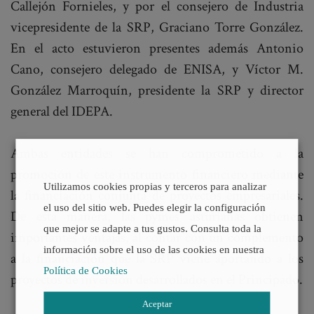
Callejón Fornieles, y por el consejero de Industria
vicepresidente de la SRP, Graciano Torre González.
En el acto estuvieron presentes además Antonio
Cano, consejero delegado de ENISA, y Víctor M.
González Marroquín, presidente la SRP y director
general del IDEPA.
Ambas entidades se han comprometido a la
promoción de este instrumento financiero mediante
Utilizamos cookies propias y terceros para analizar
la financiación conjunta de proyectos empresariales.
el uso del sitio web. Puedes elegir la configuración
De esta manera, las pymes asturianas obtienen
que mejor se adapte a tus gustos. Consulta toda la
importantes ventajas, al contar con un complemento
información sobre el uso de las cookies en nuestra
a la financiación que la SRP viene aportando a los
Política de Cookies
proyectos de inversión desarrollados en el Principado.
Aceptar