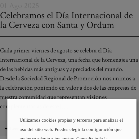
01 Ago 2025
Celebramos el Día Internacional de
la Cerveza con Santa y Ordum
Cada primer viernes de agosto se celebra el Día
Internacional de la Cerveza, una fecha que homenajea una
de las bebidas más antiguas y apreciadas del mundo.
Desde la Sociedad Regional de Promoción nos unimos a
la celebración poniendo en valor a dos de las empresas de
nuestra comunidad que representan visiones
complementarias de este […]
Utilizamos cookies propias y terceros para analizar el
Leer más
uso del sitio web. Puedes elegir la configuración que
mejor se adapte a tus gustos. Consulta toda la