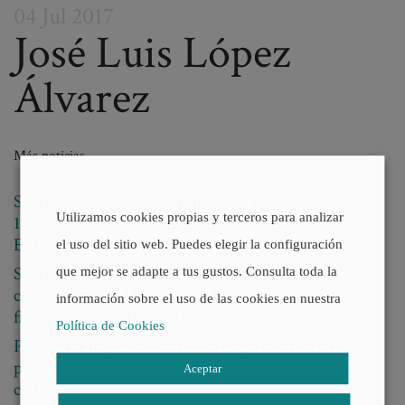
04 Jul 2017
José Luis López
Post
Álvarez
navigation
Más noticias
Sociedad Regional de Promoción respalda con
Utilizamos cookies propias y terceros para analizar
100.000 euros la implantación en Asturias de
Entomonorte, pionera en bioconversión de residuos
el uso del sitio web. Puedes elegir la configuración
Sociedad Regional de Promoción apoya el
que mejor se adapte a tus gustos. Consulta toda la
crecimiento de Migaya Arte Sano con una
información sobre el uso de las cookies en nuestra
financiación de 115.000 euros
Política de Cookies
PortalBici impulsa una nueva etapa de crecimiento
para convertirse en el marketplace de referencia del
Aceptar
ciclismo