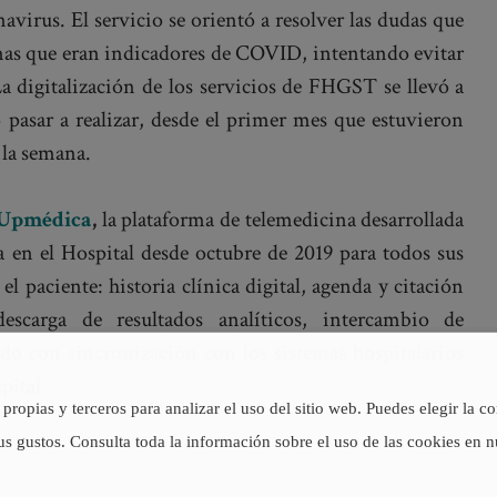
avirus. El servicio se orientó a resolver las dudas que
omas que eran indicadores de COVID, intentando evitar
 La digitalización de los servicios de FHGST se llevó a
pasar a realizar, desde el primer mes que estuvieron
 la semana.
Upmédica
,
la plataforma de telemedicina desarrollada
 en el Hospital desde octubre de 2019 para todos sus
el paciente: historia clínica digital, agenda y citación
escarga de resultados analíticos, intercambio de
do con sincronización con los sistemas hospitalarios
pital.
propias y terceros para analizar el uso del sitio web. Puedes elegir la c
us gustos. Consulta toda la información sobre el uso de las cookies en 