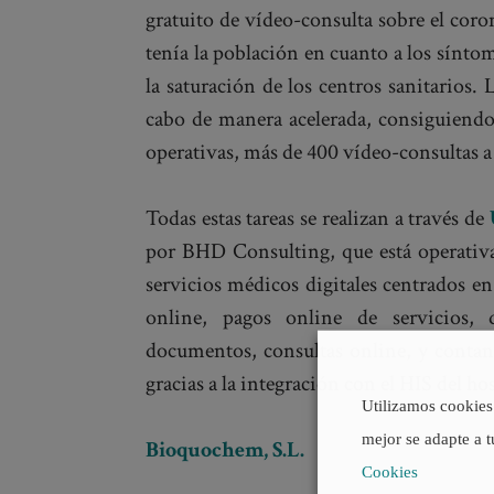
gratuito de vídeo-consulta sobre el coron
tenía la población en cuanto a los sínt
la saturación de los centros sanitarios.
cabo de manera acelerada, consiguiendo 
operativas, más de 400 vídeo-consultas a
Todas estas tareas se realizan a través de
por BHD Consulting, que está operativa
servicios médicos digitales centrados en 
online, pagos online de servicios, d
documentos, consultas online, y contan
gracias a la integración con el HIS del hos
Utilizamos cookies 
mejor se adapte a t
Bioquochem
, S.L.
Cookies