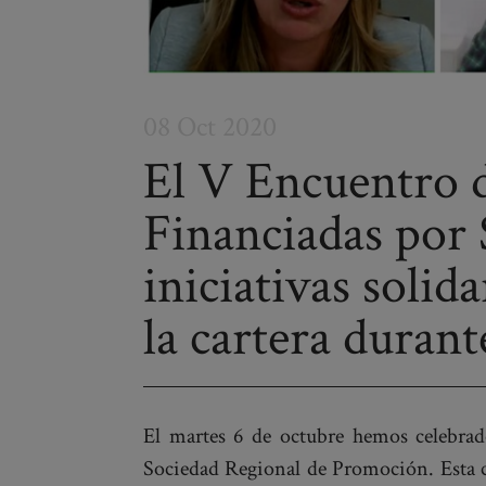
08 Oct 2020
El V Encuentro 
Financiadas por 
Post
navigation
iniciativas solid
la cartera duran
El martes 6 de octubre hemos celebra
Sociedad Regional de Promoción. Esta c