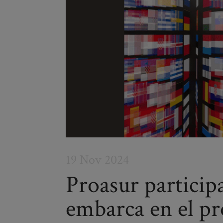
19 Nov 2024
Proasur participa
embarca en el pr
Post