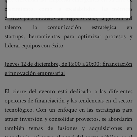
crecimiento, como la escalabilidad, las métricas
críticas para modelos de negocio SaaS, la gestión del
talento, la comunicación estratégica en
startups, herramientas para optimizar procesos y
liderar equipos con éxito.
Jueves 12 de diciembre, de 16:00 a 20:00: financiación
e innovación empresarial
El cierre del evento está dedicado a las diferentes
opciones de financiación y las tendencias en el sector
tecnológico. Con un enfoque en las estrategias para
atraer inversión y consolidar proyectos, se abordarán
también temas de fusiones y adquisiciones en